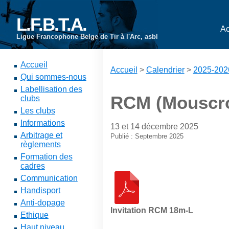
L.F.B.T.A.
Ac
Ligue Francophone Belge de Tir à l'Arc, asbl
Accueil
Accueil
>
Calendrier
>
2025-202
Qui sommes-nous
Labellisation des
RCM (Mouscro
clubs
Les clubs
Informations
13 et 14 décembre 2025
Arbitrage et
Publié : Septembre 2025
règlements
Formation des
cadres
Communication
Handisport
Anti-dopage
Invitation RCM 18m-L
Ethique
Haut niveau