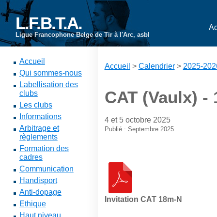
L.F.B.T.A.
Ac
Ligue Francophone Belge de Tir à l'Arc, asbl
Accueil
Accueil
>
Calendrier
>
2025-202
Qui sommes-nous
Labellisation des
CAT (Vaulx) -
clubs
Les clubs
Informations
4 et 5 octobre 2025
Arbitrage et
Publié : Septembre 2025
règlements
Formation des
cadres
Communication
Handisport
Anti-dopage
Invitation CAT 18m-N
Ethique
Haut niveau