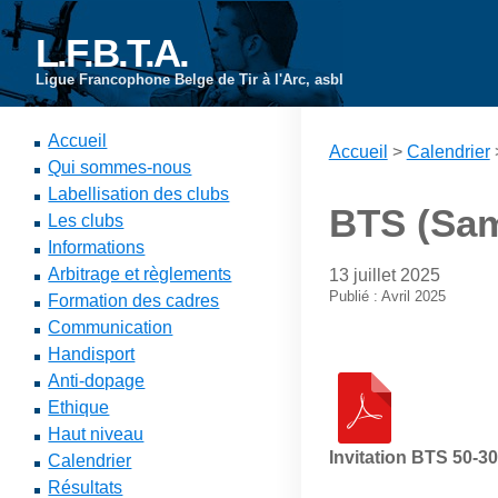
L.F.B.T.A.
Ligue Francophone Belge de Tir à l'Arc, asbl
Accueil
Accueil
>
Calendrier
Qui sommes-nous
Labellisation des clubs
BTS (Samb
Les clubs
Informations
Arbitrage et règlements
13 juillet 2025
Publié : Avril 2025
Formation des cadres
Communication
Handisport
Anti-dopage
Ethique
Haut niveau
Invitation BTS 50-30
Calendrier
Résultats