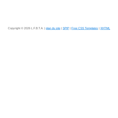
Copyright © 2026 L.F.B.T.A. |
plan du site
|
SPIP
|
Free CSS Templates
|
XHTML