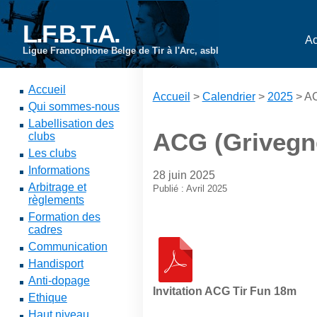
L.F.B.T.A.
Ac
Ligue Francophone Belge de Tir à l'Arc, asbl
Accueil
Accueil
>
Calendrier
>
2025
> AC
Qui sommes-nous
Labellisation des
ACG (Grivegné
clubs
Les clubs
Informations
28 juin 2025
Arbitrage et
Publié : Avril 2025
règlements
Formation des
cadres
Communication
Handisport
Anti-dopage
Invitation ACG Tir Fun 18m
Ethique
Haut niveau