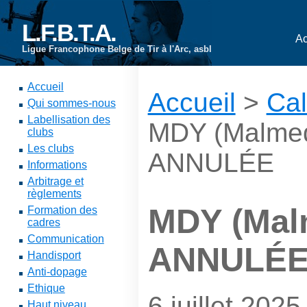
L.F.B.T.A.
Ac
Ligue Francophone Belge de Tir à l'Arc, asbl
Accueil
Accueil
>
Cal
Qui sommes-nous
Labellisation des
MDY (Malmed
clubs
Les clubs
ANNULÉE
Informations
Arbitrage et
règlements
MDY (Malm
Formation des
cadres
Communication
ANNULÉ
Handisport
Anti-dopage
Ethique
6 juillet 2025
Haut niveau