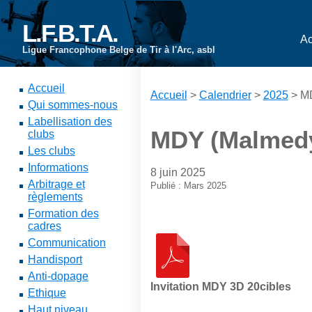
L.F.B.T.A.
Ac
Ligue Francophone Belge de Tir à l'Arc, asbl
Accueil
Accueil
>
Calendrier
>
2025
> MD
Qui sommes-nous
Labellisation des
MDY (Malmedy)
clubs
Les clubs
Informations
8 juin 2025
Arbitrage et
Publié : Mars 2025
règlements
Formation des
cadres
Communication
Handisport
Anti-dopage
Invitation MDY 3D 20cibles
Ethique
Haut niveau