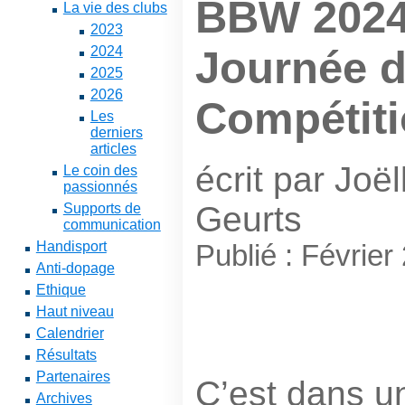
BBW 2024
La vie des clubs
2023
2024
Journée d
2025
2026
Compétit
Les
derniers
articles
écrit par Joël
Le coin des
passionnés
Geurts
Supports de
communication
Handisport
Publié : Février
Anti-dopage
Ethique
Haut niveau
Calendrier
Résultats
Partenaires
C’est dans u
Archives