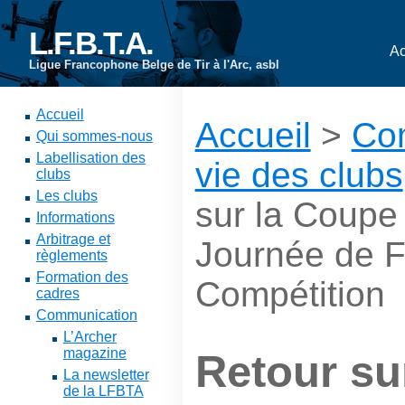
L.F.B.T.A.
Ac
Ligue Francophone Belge de Tir à l'Arc, asbl
Accueil
Accueil
>
Co
Qui sommes-nous
Labellisation des
vie des clubs
clubs
Les clubs
sur la Coup
Informations
Arbitrage et
Journée de F
règlements
Formation des
Compétition
cadres
Communication
L’Archer
magazine
Retour su
La newsletter
de la LFBTA