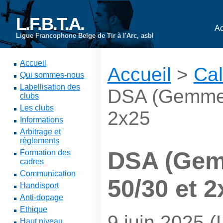
L.F.B.T.A.
Ac
Ligue Francophone Belge de Tir à l'Arc, asbl
Accueil
Accueil
>
Cal
Qui sommes-nous
Labellisation des
DSA (Gemmen
clubs
Les clubs
2x25
Informations
Arbitrage et
règlements
DSA (Gem
Formation des
cadres
Communication
50/30 et 2
Handisport
Anti-dopage
Ethique
9 juin 2025 (
Haut niveau