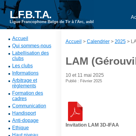
L.F.B.T.A.
Ac
Ligue Francophone Belge de Tir à l'Arc, asbl
Accueil
Accueil
>
Calendrier
>
2025
> LA
Qui sommes-nous
Labellisation des
LAM (Gérouvil
clubs
Les clubs
Informations
10 et 11 mai 2025
Arbitrage et
Publié : Février 2025
règlements
Formation des
cadres
Communication
Handisport
Anti-dopage
Invitation LAM 3D-IFAA
Ethique
Haut niveau