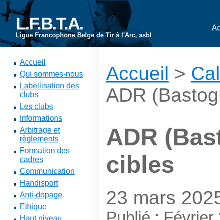
L.F.B.T.A.
Ac
Ligue Francophone Belge de Tir à l'Arc, asbl
Accueil
Accueil
>
Cal
Qui sommes-nous
Labellisation des
ADR (Bastogn
clubs
Les clubs
Informations
ADR (Bast
Arbitrage et
règlements
Formation des
cibles
cadres
Communication
Handisport
23 mars 202
Anti-dopage
Ethique
Publié : Février
Haut niveau