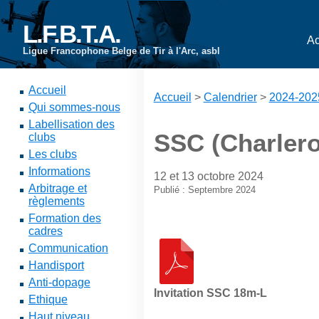
L.F.B.T.A.
Ac
Ligue Francophone Belge de Tir à l'Arc, asbl
Accueil
Accueil
>
Calendrier
>
2024-202
Qui sommes-nous
Labellisation des
SSC (Charlero
clubs
Les clubs
Informations
12 et 13 octobre 2024
Arbitrage et
Publié : Septembre 2024
règlements
Formation des
cadres
Communication
Handisport
Anti-dopage
Invitation SSC 18m-L
Ethique
Haut niveau