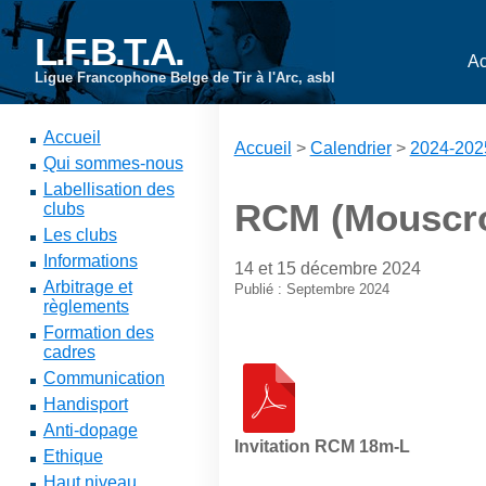
L.F.B.T.A.
Ac
Ligue Francophone Belge de Tir à l'Arc, asbl
Accueil
Accueil
>
Calendrier
>
2024-202
Qui sommes-nous
Labellisation des
RCM (Mouscro
clubs
Les clubs
Informations
14 et 15 décembre 2024
Arbitrage et
Publié : Septembre 2024
règlements
Formation des
cadres
Communication
Handisport
Anti-dopage
Invitation RCM 18m-L
Ethique
Haut niveau