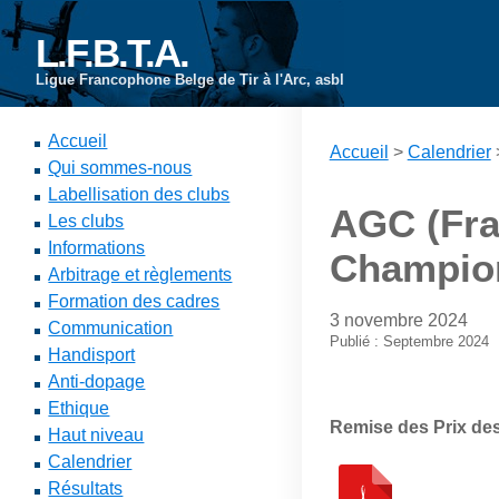
L.F.B.T.A.
Ligue Francophone Belge de Tir à l'Arc, asbl
Accueil
Accueil
>
Calendrier
Qui sommes-nous
Labellisation des clubs
AGC (Frai
Les clubs
Informations
Champion
Arbitrage et règlements
Formation des cadres
3 novembre 2024
Communication
Publié : Septembre 2024
Handisport
Anti-dopage
Ethique
Remise des Prix de
Haut niveau
Calendrier
Résultats