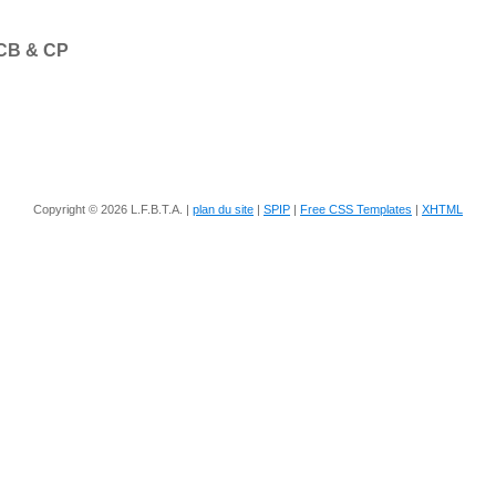
 CB & CP
Copyright © 2026 L.F.B.T.A. |
plan du site
|
SPIP
|
Free CSS Templates
|
XHTML