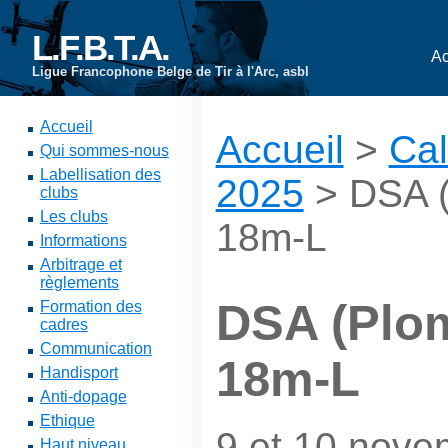
L.F.B.T.A.
Ac
Ligue Francophone Belge de Tir à l'Arc, asbl
Accueil
Accueil
>
Cal
Qui sommes-nous
Labellisation des
2025
> DSA (
clubs
Les clubs
18m-L
Informations
Arbitrage et
règlements
DSA (Plom
Formation des
cadres
Communication
18m-L
Handisport
Anti-dopage
Ethique
9 et 10 nove
Haut niveau