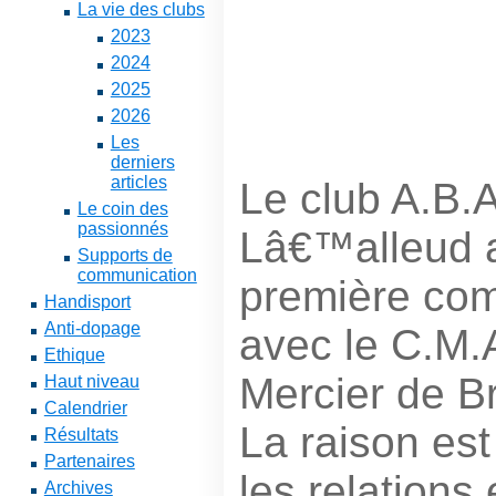
La vie des clubs
2023
2024
2025
2026
Les
derniers
articles
Le club A.B.
Le coin des
passionnés
Lâ€™alleud a
Supports de
communication
première comp
Handisport
Anti-dopage
avec le C.M.
Ethique
Mercier de B
Haut niveau
Calendrier
La raison es
Résultats
Partenaires
les relations 
Archives