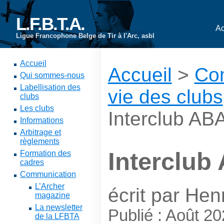
L.F.B.T.A.
Ac
Ligue Francophone Belge de Tir à l'Arc, asbl
Accueil
Accueil
>
Co
Qui sommes-nous
Labellisation des
vie des clubs
clubs
Les clubs
Interclub A
Informations
Arbitrage et
règlements
Interclu
Formation des
cadres
Communication
L’Archer
écrit par Hen
magazine
La newsletter
Publié : Août 2
de la LFBTA