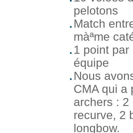
pelotons
Match entr
màªme caté
1 point par
équipe
Nous avons 
CMA qui a 
archers : 
recurve, 2 
longbow.