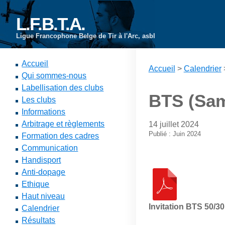
L.F.B.T.A.
Ligue Francophone Belge de Tir à l'Arc, asbl
Accueil
Accueil
>
Calendrier
Qui sommes-nous
Labellisation des clubs
BTS (Samb
Les clubs
Informations
Arbitrage et règlements
14 juillet 2024
Publié : Juin 2024
Formation des cadres
Communication
Handisport
Anti-dopage
Ethique
Haut niveau
Invitation BTS 50/3
Calendrier
Résultats