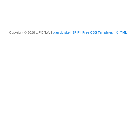
Copyright © 2026 L.F.B.T.A. |
plan du site
|
SPIP
|
Free CSS Templates
|
XHTML