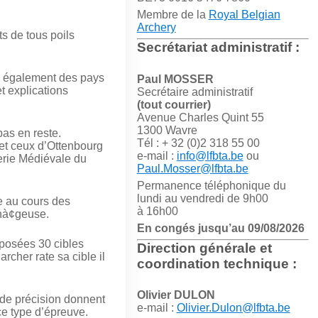
Membre de la
Royal Belgian
Archery
s de tous poils
Secrétariat administratif :
s également des pays
Paul MOSSER
t explications
Secrétaire administratif
(tout courrier)
Avenue Charles Quint 55
1300 Wavre
pas en reste.
Tél : + 32 (0)2 318 55 00
 et ceux d’Ottenbourg
e-mail :
info@lfbta.be
ou
herie Médiévale du
Paul.Mosser@lfbta.be
Permanence téléphonique du
lundi au vendredi de 9h00
e au cours des
à 16h00
enà¢geuse.
En congés jusqu’au 09/08/2026
oposées 30 cibles
Direction générale et
rcher rate sa cible il
coordination technique :
Olivier DULON
r de précision donnent
e-mail :
Olivier.Dulon@lfbta.be
ce type d’épreuve.