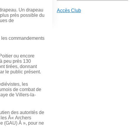
u drapeau. Un drapeau
Accès Club
e plus près possible du
ques de
sous les commandements
Poitier ou encore
 à peu près 130
nt tirées, donnant
r le public présent.
diévistes, les
tournois de combat de
aye de Villers-la-
utien des autorités de
 les Â« Archers
le (GAU) Â », pour ne