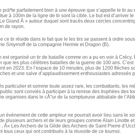
e pràªte parfaitement bien à une épreuve que s’appelle le tir a
tue à 100m de la ligne de tir sont la cible. Le but est d’arriver l
e Grand Â » autour duquel sont tracés deux cercles concentri
4m de rayon.
de ce tir réside dans le fait que le les tirs se passent à ordre 
rie Smyrnoff de la compagnie Hermie et Dragon (B).
est organisé un tir de bataille comme on a pu en voir à Crécy, 
er que les plus célèbres batailles de la guerre de 100 ans. C’est
pent en 2023. En l’espace de 10 minutes, plus de 1200 flèches so
lèches et une salve d’applaudissement enthousiastes adressés pa
ès particulier et somme toute assez rare, les combattants, les mé
e public sont conviés à participer à la remise des trophées des 
rie organises dans le cÅ“ur de la somptueuse abbatiale de l’Abb
u’un évènement de cette ampleur ne pourrait avoir lieu sans le so
 de plusieurs archers et de leurs groupes comme Alain Linotte et
 , Â« Les Archers de la Gilde des Archers de Saint Pierre d’Ucc
i tous ceux qui ont contribués à la réussite de ce tournoi.