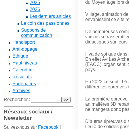
du Moyen à‚ge lors
2025
2026
Village, animation de
Les derniers articles
envahissent ce site r
Le coin des passionnés
Supports de
De nombreuses compag
communication
voisins se rassemblent
didactiques sur leurs
Handisport
Anti-dopage
II va de soi que dans
Ethique
En effet Â« Les Arche
Haut niveau
(EACC), organisent, d
pays.
Calendrier
Résultats
En 2023 ce sont 105 a
Partenaires
différentes épreuves
Archives
La première épreuve d
Rechercher :
animalières 3D reparti
ne mangera donc pas 
Réseaux sociaux /
Newsletter
D’autres épreuves d’a
lieu à de solides pas
Suivez-nous sur
Facebook
!