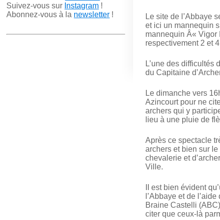
Suivez-vous sur
Instagram
!
Abonnez-vous à la
newsletter
!
Le site de l’Abbaye s
et ici un mannequin si
mannequin Â« Vigor L
respectivement 2 et 
L’une des difficultés 
du Capitaine d’Arche
Le dimanche vers 16h 
Azincourt pour ne cit
archers qui y partici
lieu à une pluie de f
Après ce spectacle tr
archers et bien sur l
chevalerie et d’arche
Ville.
II est bien évident q
l’Abbaye et de l’aide
Braine Castelli (ABC)
citer que ceux-là parm