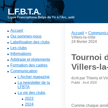
L.F.B.T.A.
Ligue Francophone Belge de Tir à l'Arc, asbl
Accueil
Accueil
>
Communica
Qui sommes-nous
Villers-la-Ville
24 février 2024
Labellisation des clubs
Les clubs
Informations
Tournoi 
Arbitrage et règlements
Villers-la
Formation des cadres
Communication
L’Archer magazine
écrit par Thierry et 
La newsletter de la
Publié : Avril 2024
LFBTA
La vie des clubs
2023
2024
Comme chaque année 