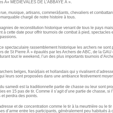
 des Â« MEDIEVALES DE L’ABBAYE Â ».
 rue, musique, artisans, commerà§ants, chevaliers et combattant
emarquable chargé de notre histoire à tous.
nies de reconstitution historique venant de tous le pays mai
 à cette date pour offrir tournois de combat à pied, spectacles e
 passions.
 ce spectaculaire rassemblement historique les archers ne sont 
rs de St Pierre Â » épaulés par les Archers de ABC, de la GAU
urant tout le weekend, l’un des plus importants tournois d’Arc
rchers belges, franà§ais et hollandais qui y rivalisent d’adress
 qui leurs sont proposées dans une ambiance festivement moy
u samedi est la traditionnelle partie de chasse ou leur sont pr
es en 15 pas de tir. Comme il s’agit d’une partie de chasse, si l’a
et perdra des points.
dresse et de concentration comme le tir à la meurtrière ou le ti
ses d’arme entre les participants, généralement peu habitués à 