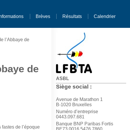
Informations
Brèves
Résultats
Calendrier
de l’Abbaye de
bbaye de
ASBL
Siège social :
Avenue de Marathon 1
B-1020 Bruxelles
Numéro d’entreprise
0443.097.681
Banque BNP Paribas Fortis
fastes de l’époque
BE73 0016 5476 7860