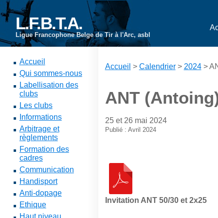
L.F.B.T.A.
Ac
Ligue Francophone Belge de Tir à l'Arc, asbl
Accueil
Accueil
>
Calendrier
>
2024
> AN
Qui sommes-nous
Labellisation des
ANT (Antoing) 
clubs
Les clubs
Informations
25 et 26 mai 2024
Arbitrage et
Publié : Avril 2024
règlements
Formation des
cadres
Communication
Handisport
Anti-dopage
Invitation ANT 50/30 et 2x25
Ethique
Haut niveau