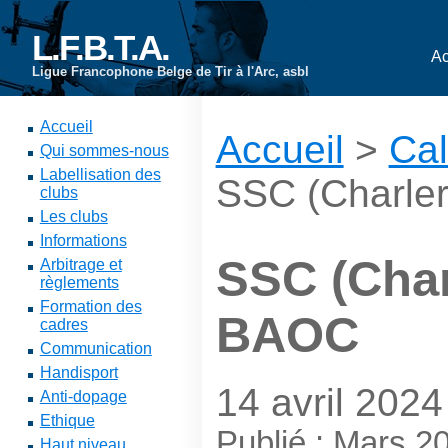
L.F.B.T.A.
Ac
Ligue Francophone Belge de Tir à l'Arc, asbl
Accueil
Accueil
>
Cal
Qui sommes-nous
Labellisation des
SSC (Charler
clubs
Les clubs
Informations
SSC (Charl
Arbitrage et
règlements
Formation des
BAOC
cadres
Communication
Handisport
14 avril 2024
Anti-dopage
Ethique
Publié : Mars 2
Haut niveau