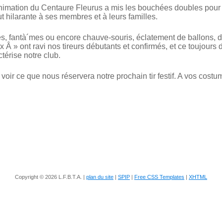
ation du Centaure Fleurus a mis les bouchées doubles pour r
t hilarante à ses membres et à leurs familles.
lles, fantà´mes ou encore chauve-souris, éclatement de ballons, d
 Â » ont ravi nos tireurs débutants et confirmés, et ce toujou
térise notre club.
oir ce que nous réservera notre prochain tir festif. A vos costu
Copyright © 2026 L.F.B.T.A. |
plan du site
|
SPIP
|
Free CSS Templates
|
XHTML