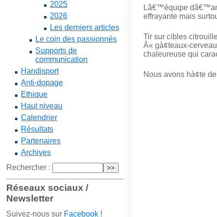
2025
Lâ€™équipe dâ€™anim
2026
effrayante mais surtou
Les derniers articles
Tir sur cibles citroui
Le coin des passionnés
Â« gà¢teaux-cerveaux
Supports de
chaleureuse qui carac
communication
Handisport
Nous avons hà¢te de v
Anti-dopage
Ethique
Haut niveau
Calendrier
Résultats
Partenaires
Archives
Rechercher :
Réseaux sociaux /
Newsletter
Suivez-nous sur
Facebook
!