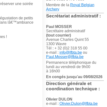
éserver une soirée
Membre de la
Royal Belgian
Archery
Secrétariat administratif :
égustation de petits
rs dans lâ€™ambiance
Paul MOSSER
Secrétaire administratif
(tout courrier)
mes !
Avenue Charles Quint 55
1300 Wavre
Tél : + 32 (0)2 318 55 00
e-mail :
info@lfbta.be
ou
Paul.Mosser@lfbta.be
Permanence téléphonique du
lundi au vendredi de 9h00
à 16h00
En congés jusqu’au 09/08/2026
Direction générale et
coordination technique :
Olivier DULON
e-mail :
Olivier.Dulon@lfbta.be