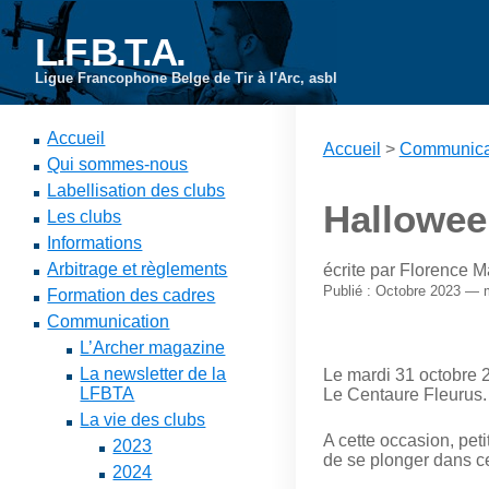
L.F.B.T.A.
Ligue Francophone Belge de Tir à l'Arc, asbl
Accueil
Accueil
>
Communica
Qui sommes-nous
Labellisation des clubs
Hallowee
Les clubs
Informations
Arbitrage et règlements
écrite par Florence 
Publié : Octobre 2023 — 
Formation des cadres
Communication
L’Archer magazine
La newsletter de la
Le mardi 31 octobre 2
LFBTA
Le Centaure Fleurus.
La vie des clubs
A cette occasion, peti
2023
de se plonger dans ce
2024