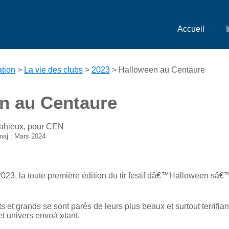
Accueil
tion
>
La vie des clubs
>
2023
> Halloween au Centaure
n au Centaure
Mahieux, pour CEN
maj : Mars 2024
023, la toute première édition du tir festif dâ€™Halloween sâ€
ts et grands se sont parés de leurs plus beaux et surtout terrifi
t univers envoà »tant.