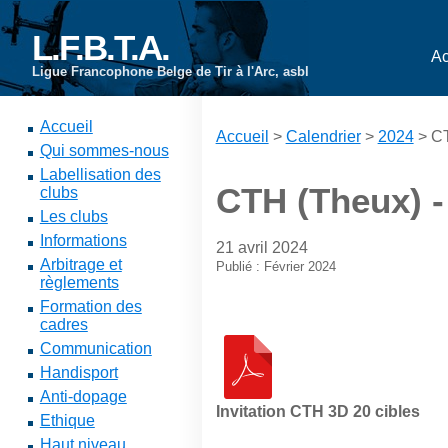
L.F.B.T.A.
Ac
Ligue Francophone Belge de Tir à l'Arc, asbl
Accueil
Accueil
>
Calendrier
>
2024
> CT
Qui sommes-nous
Labellisation des
CTH (Theux) -
clubs
Les clubs
Informations
21 avril 2024
Arbitrage et
Publié : Février 2024
règlements
Formation des
cadres
Communication
Handisport
Anti-dopage
Invitation CTH 3D 20 cibles
Ethique
Haut niveau