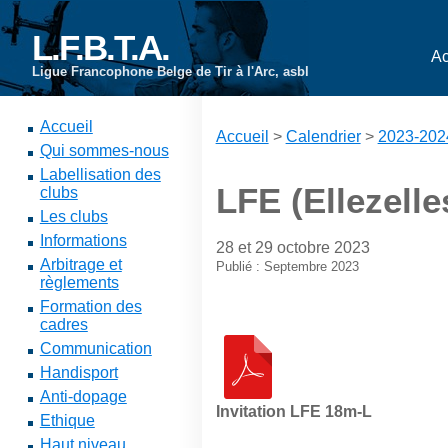
L.F.B.T.A.
Ac
Ligue Francophone Belge de Tir à l'Arc, asbl
Accueil
Accueil
>
Calendrier
>
2023-202
Qui sommes-nous
Labellisation des
LFE (Ellezelle
clubs
Les clubs
Informations
28 et 29 octobre 2023
Arbitrage et
Publié : Septembre 2023
règlements
Formation des
cadres
Communication
Handisport
Anti-dopage
Invitation LFE 18m-L
Ethique
Haut niveau