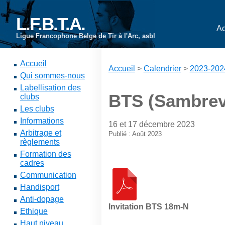
L.F.B.T.A.
Ac
Ligue Francophone Belge de Tir à l'Arc, asbl
Accueil
Accueil
>
Calendrier
>
2023-202
Qui sommes-nous
Labellisation des
BTS (Sambrevi
clubs
Les clubs
Informations
16 et 17 décembre 2023
Arbitrage et
Publié : Août 2023
règlements
Formation des
cadres
Communication
Handisport
Anti-dopage
Invitation BTS 18m-N
Ethique
Haut niveau