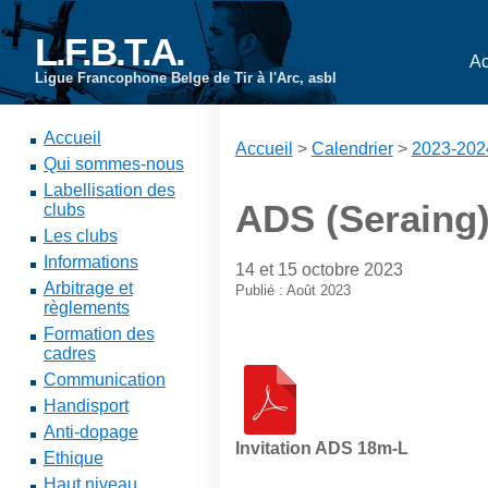
L.F.B.T.A.
Ac
Ligue Francophone Belge de Tir à l'Arc, asbl
Accueil
Accueil
>
Calendrier
>
2023-202
Qui sommes-nous
Labellisation des
ADS (Seraing)
clubs
Les clubs
Informations
14 et 15 octobre 2023
Arbitrage et
Publié : Août 2023
règlements
Formation des
cadres
Communication
Handisport
Anti-dopage
Invitation ADS 18m-L
Ethique
Haut niveau