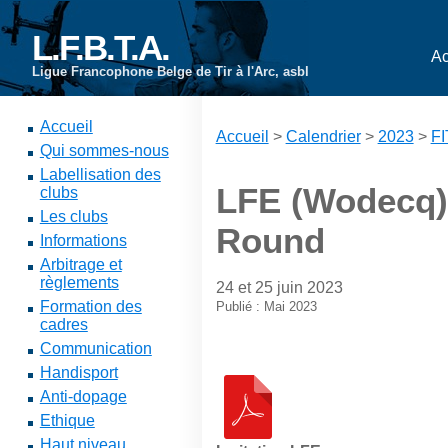
L.F.B.T.A.
Ac
Ligue Francophone Belge de Tir à l'Arc, asbl
Accueil
Accueil
>
Calendrier
>
2023
>
FI
Qui sommes-nous
Labellisation des
LFE (Wodecq)
clubs
Les clubs
Round
Informations
Arbitrage et
règlements
24 et 25 juin 2023
Formation des
Publié : Mai 2023
cadres
Communication
Handisport
Anti-dopage
Ethique
Haut niveau