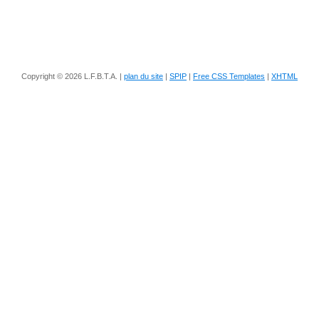
Copyright © 2026 L.F.B.T.A. |
plan du site
|
SPIP
|
Free CSS Templates
|
XHTML