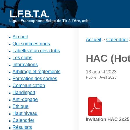
L.F.B.T.A.
Ligue Francophone Belge de Tir à l'Arc, asbl
Accueil
Accueil
>
Calendrier
Qui sommes-nous
Labellisation des clubs
HAC (Hot
Les clubs
Informations
Arbitrage et règlements
13 aoà »t 2023
Publié : Avril 2023
Formation des cadres
Communication
Handisport
Anti-dopage
Ethique
Haut niveau
Invitation HAC 2x2
Calendrier
Résultats