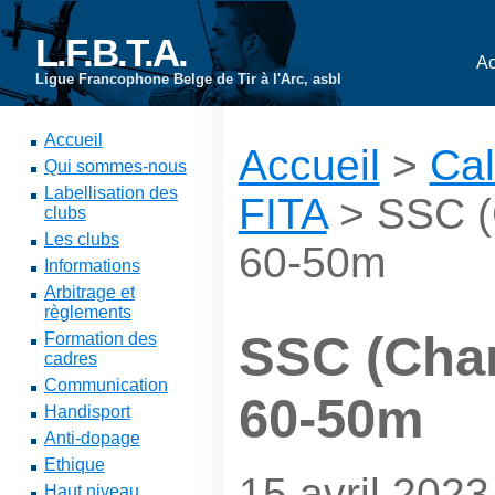
L.F.B.T.A.
Ac
Ligue Francophone Belge de Tir à l'Arc, asbl
Accueil
Accueil
>
Cal
Qui sommes-nous
Labellisation des
FITA
> SSC (C
clubs
Les clubs
60-50m
Informations
Arbitrage et
règlements
SSC (Charl
Formation des
cadres
Communication
60-50m
Handisport
Anti-dopage
Ethique
15 avril 2023
Haut niveau