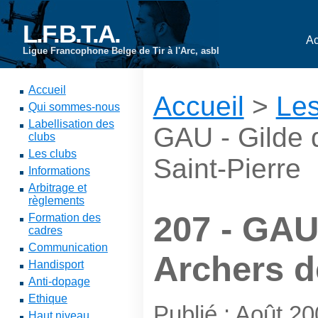
L.F.B.T.A.
Ac
Ligue Francophone Belge de Tir à l'Arc, asbl
Accueil
Accueil
>
Les
Qui sommes-nous
Labellisation des
GAU - Gilde 
clubs
Les clubs
Saint-Pierre
Informations
Arbitrage et
règlements
207 - GAU
Formation des
cadres
Communication
Archers d
Handisport
Anti-dopage
Ethique
Publié : Août 2
Haut niveau