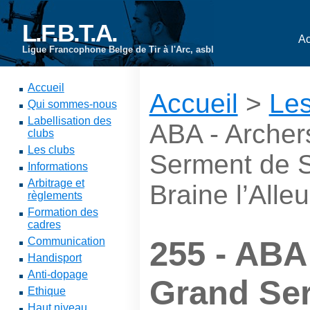
L.F.B.T.A.
Ac
Ligue Francophone Belge de Tir à l'Arc, asbl
Accueil
Accueil
>
Les
Qui sommes-nous
Labellisation des
ABA - Archer
clubs
Les clubs
Serment de S
Informations
Arbitrage et
Braine l’Alle
règlements
Formation des
cadres
Communication
255 - ABA
Handisport
Anti-dopage
Grand Se
Ethique
Haut niveau