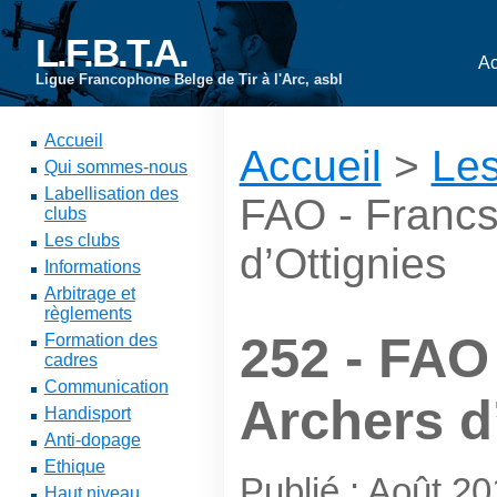
L.F.B.T.A.
Ac
Ligue Francophone Belge de Tir à l'Arc, asbl
Accueil
Accueil
>
Les
Qui sommes-nous
Labellisation des
FAO - Francs
clubs
Les clubs
d’Ottignies
Informations
Arbitrage et
règlements
252 - FAO
Formation des
cadres
Communication
Archers d
Handisport
Anti-dopage
Ethique
Publié : Août 20
Haut niveau