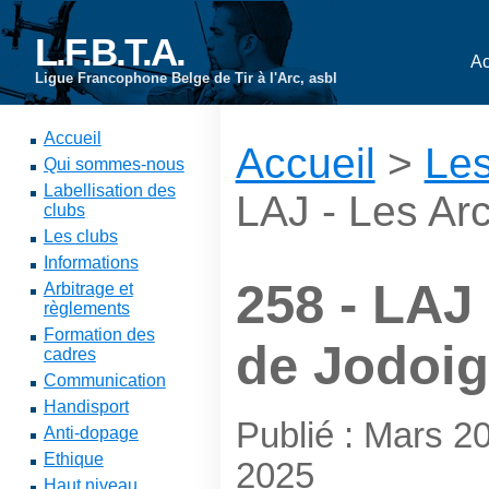
L.F.B.T.A.
Ac
Ligue Francophone Belge de Tir à l'Arc, asbl
Accueil
Accueil
>
Les
Qui sommes-nous
Labellisation des
LAJ - Les Ar
clubs
Les clubs
Informations
258 - LAJ
Arbitrage et
règlements
Formation des
de Jodoi
cadres
Communication
Handisport
Publié : Mars 2
Anti-dopage
Ethique
2025
Haut niveau