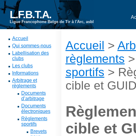
L.F.B.T.A.
Ac
Ligue Francophone Belge de Tir à l'Arc, asbl
Accueil
Accueil
>
Arb
Qui sommes-nous
Labellisation des
règlements
clubs
Les clubs
sportifs
> Règ
Informations
Arbitrage et
cible et GUI
règlements
Documents
d’arbitrage
Documents
Règlement
électroniques
Règlements
cible et 
sportifs
Brevets