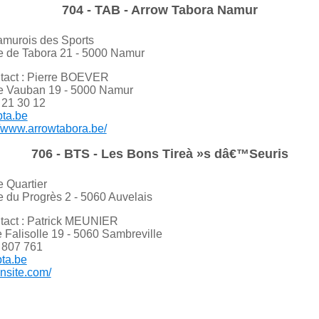
704 - TAB - Arrow Tabora Namur
amurois des Sports
e de Tabora 21 - 5000 Namur
tact : Pierre BOEVER
e Vauban 19 - 5000 Namur
 21 30 12
bta.be
//www.arrowtabora.be/
706 - BTS - Les Bons Tireà »s dâ€™Seuris
e Quartier
 du Progrès 2 - 5060 Auvelais
tact : Patrick MEUNIER
 Falisolle 19 - 5060 Sambreville
 807 761
bta.be
onsite.com/