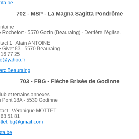
bta.be
702 - MSP - La Magna Sagitta Pondrôme
Antoine
Rochefort - 5570 Gozin (Beauraing) - Derrière l’église.
tact 1 : Alain ANTOINE
 Givet 83 - 5570 Beauraing
 16 77 25
ole@yahoo.fr
l’arc Beauraing
703 - FBG - Flèche Brisée de Godinne
club et terrains annexes
u Pont 18A - 5530 Godinne
tact : Véronique MOTTET
 63 51 81
ttet.fbg@gmail.com
bta.be