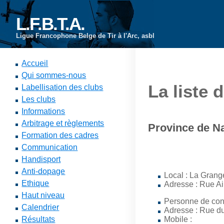
L.F.B.T.A.
Ligue Francophone Belge de Tir à l'Arc, asbl
Accueil
Qui sommes-nous
La liste 
Labellisation des clubs
Les clubs
Informations
Arbitrage et règlements
Province de N
Formation des cadres
Communication
Handisport
Anti-dopage
Local : La Grange
Ethique
Adresse : Rue Ai
Haut niveau
Personne de con
Calendrier
Adresse : Rue d
Résultats
Mobile :