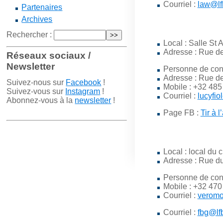
Courriel :
law@lf
Partenaires
Archives
Rechercher :
Local : Salle St 
Adresse : Rue de 
Réseaux sociaux /
Newsletter
Personne de con
Adresse : Rue de
Suivez-nous sur
Facebook
!
Mobile : +32 485
Suivez-vous sur
Instagram
!
Courriel :
lucyfi
Abonnez-vous à la
newsletter
!
Page FB :
Tir à 
Local : local du 
Adresse : Rue d
Personne de con
Mobile : +32 470
Courriel :
veromo
Courriel :
fbg@lf