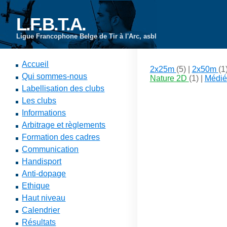
L.F.B.T.A.
Ligue Francophone Belge de Tir à l'Arc, asbl
Accueil
2x25m
(5) |
2x50m
(1
Qui sommes-nous
Nature 2D
(1) |
Médié
Labellisation des clubs
Les clubs
Informations
Arbitrage et règlements
Formation des cadres
Communication
Handisport
Anti-dopage
Ethique
Haut niveau
Calendrier
Résultats