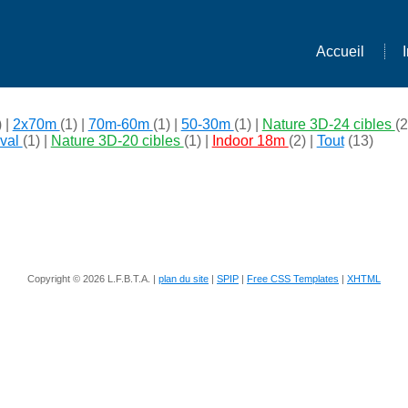
Accueil
) |
2x70m
(1) |
70m-60m
(1) |
50-30m
(1) |
Nature 3D-24 cibles
(2
val
(1) |
Nature 3D-20 cibles
(1) |
Indoor 18m
(2) |
Tout
(13)
Copyright © 2026 L.F.B.T.A. |
plan du site
|
SPIP
|
Free CSS Templates
|
XHTML