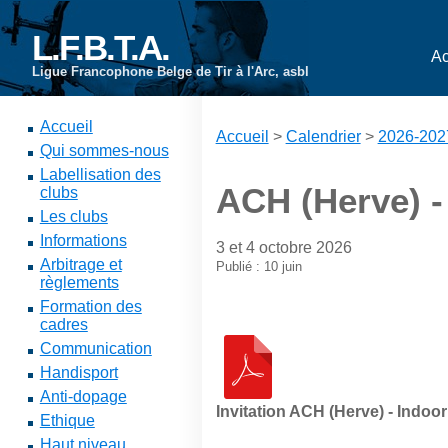
L.F.B.T.A.
Ac
Ligue Francophone Belge de Tir à l'Arc, asbl
Accueil
Accueil
>
Calendrier
>
2026-202
Qui sommes-nous
Labellisation des
ACH (Herve) -
clubs
Les clubs
Informations
3 et 4 octobre 2026
Arbitrage et
Publié : 10 juin
règlements
Formation des
cadres
Communication
Handisport
Anti-dopage
Invitation ACH (Herve) - Indoo
Ethique
Haut niveau