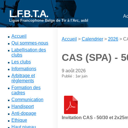
L.F.B.T.A.
Ac
Ligue Francophone Belge de Tir à l'Arc, asbl
Accueil
Accueil
>
Calendrier
>
2026
> CA
Qui sommes-nous
Labellisation des
CAS (SPA) - 5
clubs
Les clubs
Informations
9 août 2026
Arbitrage et
Publié : 1er juin
règlements
Formation des
cadres
Communication
Handisport
Anti-dopage
Invitation CAS - 50/30 et 2x25
Ethique
Haut niveau