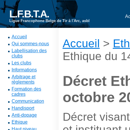
L.F.B.T.A.
Ac
Ligue Francophone Belge de Tir à l'Arc, asbl
Accueil
Accueil
>
Eth
Qui sommes-nous
Labellisation des
Ethique du 1
clubs
Les clubs
Informations
Décret Et
Arbitrage et
règlements
Formation des
octobre 2
cadres
Communication
Handisport
Décret visant
Anti-dopage
Ethique
et instituant
Haut niveau