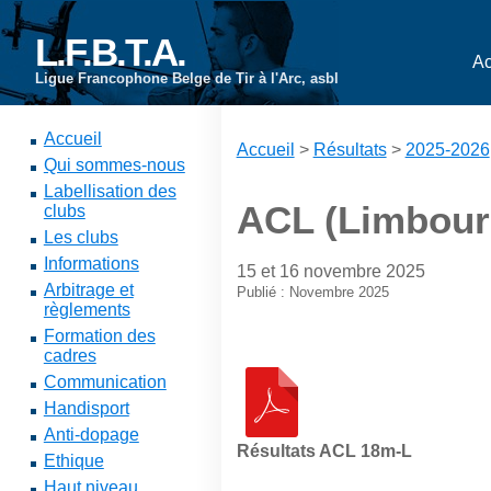
L.F.B.T.A.
Ac
Ligue Francophone Belge de Tir à l'Arc, asbl
Accueil
Accueil
>
Résultats
>
2025-2026
Qui sommes-nous
Labellisation des
ACL (Limbour
clubs
Les clubs
Informations
15 et 16 novembre 2025
Arbitrage et
Publié : Novembre 2025
règlements
Formation des
cadres
Communication
Handisport
Anti-dopage
Résultats ACL 18m-L
Ethique
Haut niveau