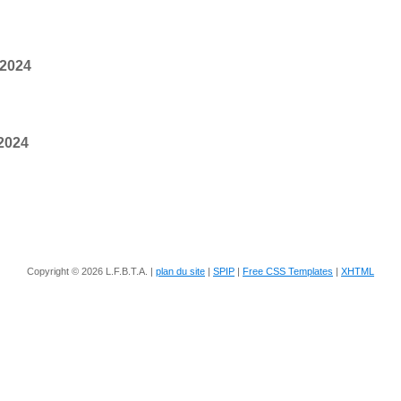
 2024
 2024
Copyright © 2026 L.F.B.T.A. |
plan du site
|
SPIP
|
Free CSS Templates
|
XHTML