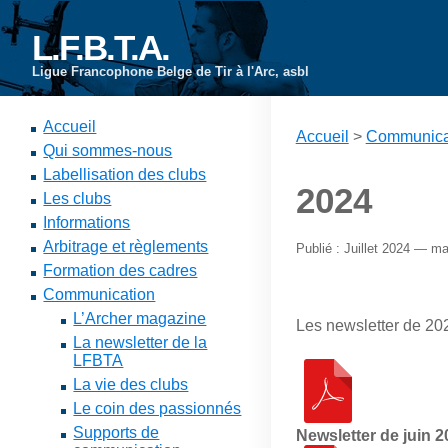
L.F.B.T.A.
Ligue Francophone Belge de Tir à l'Arc, asbl
Accueil
Accueil
>
Communica
Qui sommes-nous
Labellisation des clubs
2024
Les clubs
Informations
Arbitrage et règlements
Publié : Juillet 2024 — ma
Formation des cadres
Communication
L’Archer magazine
Les newsletter de 202
La newsletter de la
LFBTA
La vie des clubs
Le coin des passionnés
Supports de
Newsletter de juin 2