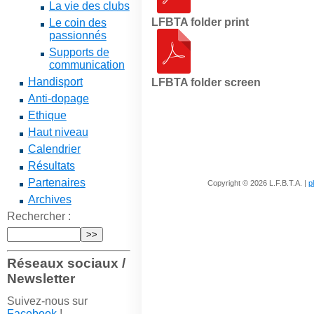
La vie des clubs
LFBTA folder print
Le coin des
passionnés
Supports de
communication
Handisport
LFBTA folder screen
Anti-dopage
Ethique
Haut niveau
Calendrier
Résultats
Partenaires
Copyright © 2026 L.F.B.T.A. |
p
Archives
Rechercher :
Réseaux sociaux /
Newsletter
Suivez-nous sur
Facebook
!