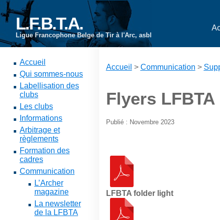
L.F.B.T.A.
Ac
Ligue Francophone Belge de Tir à l'Arc, asbl
Accueil
Accueil
>
Communication
>
Supp
Qui sommes-nous
Labellisation des
Flyers LFBTA
clubs
Les clubs
Informations
Publié : Novembre 2023
Arbitrage et
règlements
Formation des
cadres
Communication
L’Archer
magazine
LFBTA folder light
La newsletter
de la LFBTA